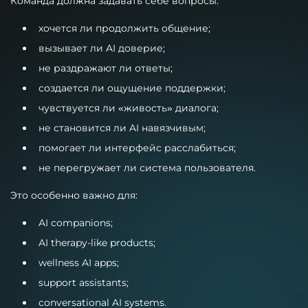
Команда должна задавать себе вопросы:
хочется ли продолжить общение;
вызывает ли AI доверие;
не раздражают ли ответы;
создается ли ощущение поддержки;
чувствуется ли «живость» диалога;
не становится ли AI навязчивым;
помогает ли интерфейс расслабиться;
не перегружает ли система пользователя.
Это особенно важно для:
AI companions;
AI therapy-like products;
wellness AI apps;
support assistants;
conversational AI systems.