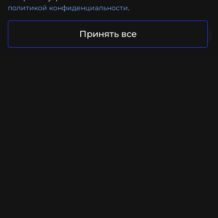
политикой конфиденциальности
.
Принять все
Ваш проект в надежных руках
Отправить запрос
Facebook
Instagram
YouTube
LinkedIn
Контакты
+ 44 (7451) 239724