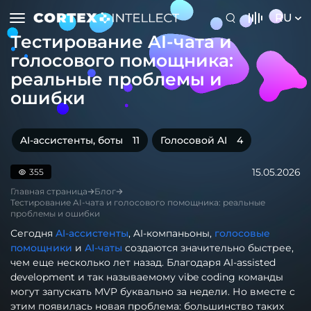
RU
Тестирование AI-чата и
голосового помощника:
реальные проблемы и
ошибки
AI-ассистенты, боты
11
Голосовой AI
4
15.05.2026
355
Главная страница
Блог
Тестирование AI-чата и голосового помощника: реальные
проблемы и ошибки
Сегодня
AI-ассистенты
, AI-компаньоны,
голосовые
помощники
и
AI-чаты
создаются значительно быстрее,
чем еще несколько лет назад. Благодаря AI-assisted
development и так называемому vibe coding команды
могут запускать MVP буквально за недели. Но вместе с
этим появилась новая проблема: большинство таких