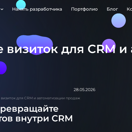
Нанять разработчика
Портфолио
Блог
К
е визиток для CRM и
28.05.2026
 визиток для CRM и автоматизации продаж
превращайте
тов внутри CRM