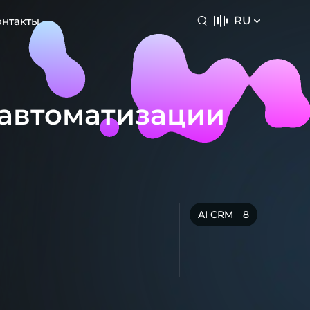
RU
онтакты
 автоматизации
AI CRM
8