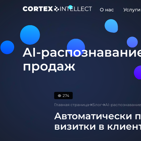
О нас
Услуги
Play Video
AI-распознавани
продаж
274
Главная страница
Блог
AI-распознавание
Автоматически 
визитки в клиен